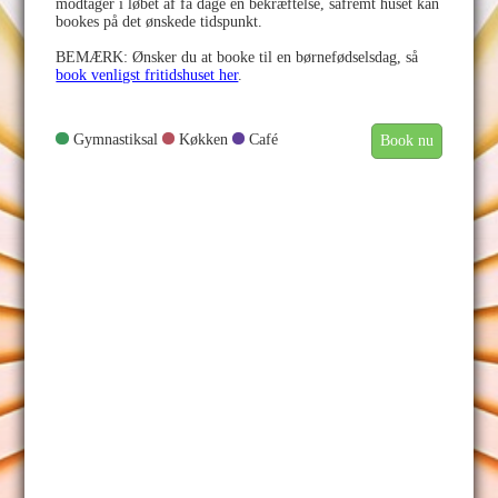
modtager i løbet af få dage en bekræftelse, såfremt huset kan
bookes på det ønskede tidspunkt.
BEMÆRK: Ønsker du at booke til en børnefødselsdag, så
book venligst fritidshuset her
.
Gymnastiksal
Køkken
Café
Book nu